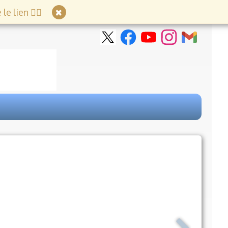
e lien 👇🏻