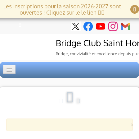
Les inscriptions pour la saison 2026-2027 sont
ouvertes ! Cliquez sur le le lien 👇🏻
0
Bridge Club
Saint Ho
Bridge, convivialité et excellence depuis plu
Accueil
Tournois
▼
Ecole de Bridge
▼
×
Le Club
▼