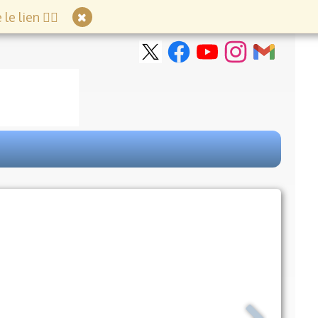
e lien 👇🏻