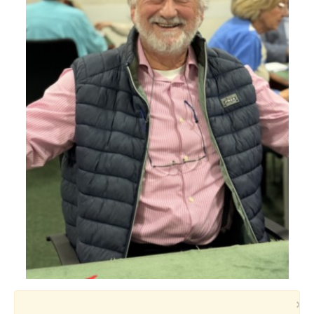
Voyages et festivals
Photos
▼
Liens
×