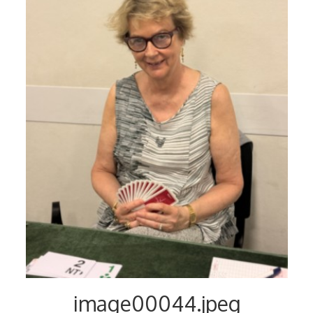
Voyages et festivals
Photos
▼
Liens
image00044.jpeg