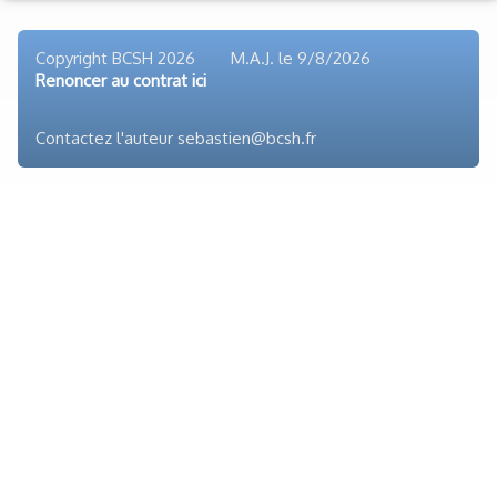
Liens
Copyright BCSH 2026 M.A.J. le
9/8/2026
Renoncer au contrat ici
Contactez l'auteur sebastien@bcsh.fr