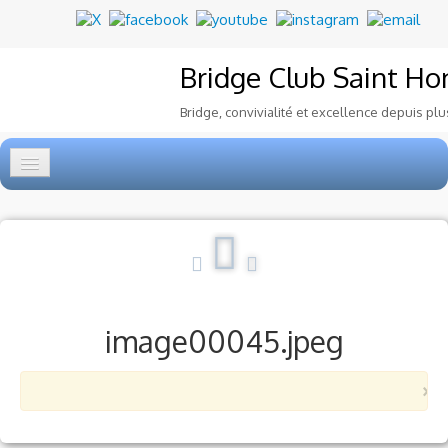
Bridge Club
Saint Ho
Bridge, convivialité et excellence depuis plu
Accueil
Tournois
▼
Ecole de Bridge
▼
image00045.jpeg
Le Club
▼
×
Voyages et festivals
Photos
▼