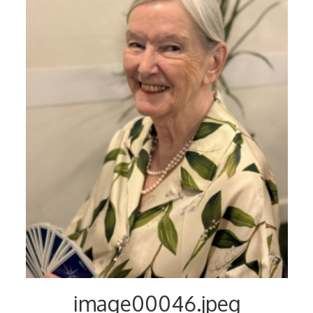
Voyages et festivals
Photos
▼
Liens
image00046.jpeg