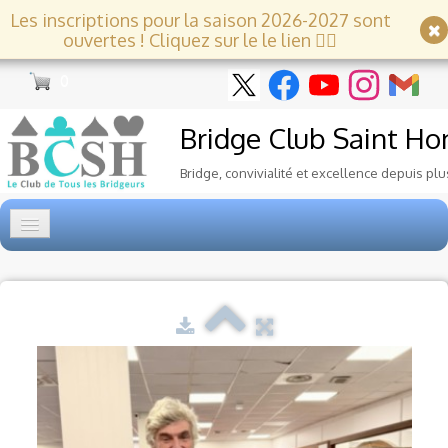
Les inscriptions pour la saison 2026-2027 sont
ouvertes ! Cliquez sur le le lien 👇🏻
0
Bridge Club
Saint Ho
Bridge, convivialité et excellence depuis plu
Accueil
Tournois
▼
Ecole de Bridge
▼
Le Club
▼