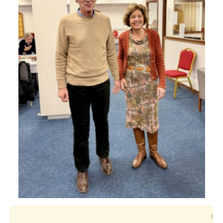
Voyages et festivals
Photos
▼
Liens
×