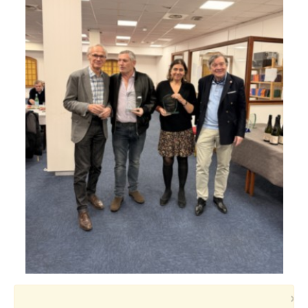
Voyages et festivals
Photos
▼
Liens
×