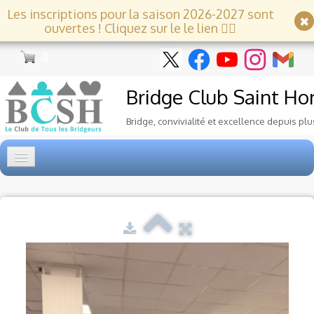
Les inscriptions pour la saison 2026-2027 sont
ouvertes ! Cliquez sur le le lien 👇🏻
0
Bridge Club
Saint Ho
Bridge, convivialité et excellence depuis plu
Accueil
Tournois
▼
Ecole de Bridge
▼
Le Club
▼