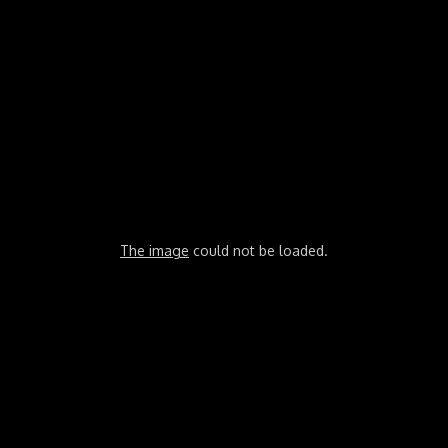
The image
could not be loaded.