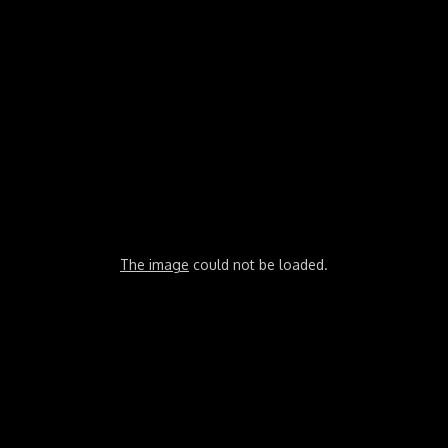
The image
could not be loaded.