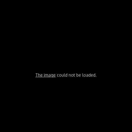
The image
could not be loaded.