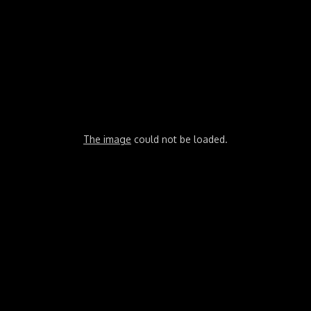
The image
could not be loaded.