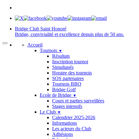
Bridge Club
Saint Honoré
Bridge, convivialité et excellence depuis plus de 50 ans.
Accueil
Tournois
▼
Résultats
Inscription tournoi
Simultanés
Horaire des tournois
SOS partenaires
Tournois BBO
Bridge Golf
Ecole de Bridge
▼
Cours et parties surveillées
Stages intensifs
Le Club
▼
Calendrier 2025-2026
Informations
Les acteurs du Club
Adhésions