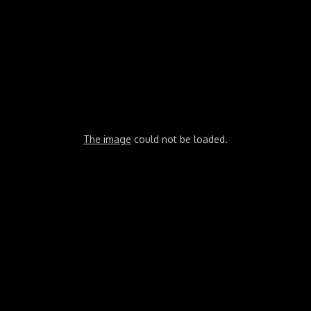
The image
could not be loaded.